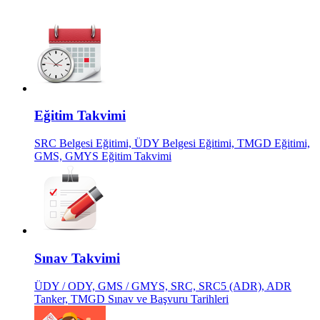
Eğitim Takvimi
SRC Belgesi Eğitimi, ÜDY Belgesi Eğitimi, TMGD Eğitimi,
GMS, GMYS Eğitim Takvimi
Sınav Takvimi
ÜDY / ODY, GMS / GMYS, SRC, SRC5 (ADR), ADR
Tanker, TMGD Sınav ve Başvuru Tarihleri