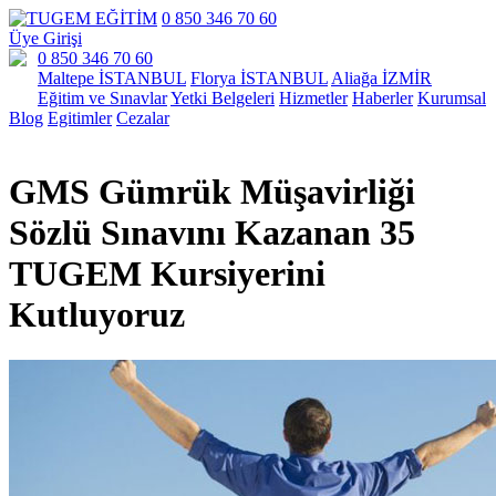
0 850 346 70 60
Üye Girişi
0 850 346 70 60
Maltepe İSTANBUL
Florya İSTANBUL
Aliağa İZMİR
Eğitim ve Sınavlar
Yetki Belgeleri
Hizmetler
Haberler
Kurumsal
Blog
Egitimler
Cezalar
GMS Gümrük Müşavirliği
Sözlü Sınavını Kazanan 35
TUGEM Kursiyerini
Kutluyoruz