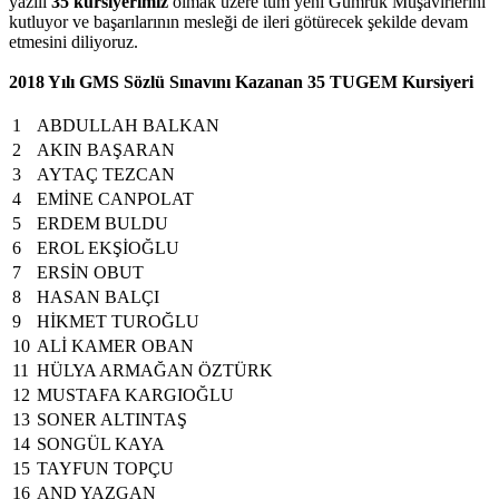
yazılı
35 kursiyerimiz
olmak üzere tüm yeni Gümrük Müşavirlerini
kutluyor ve başarılarının mesleği de ileri götürecek şekilde devam
etmesini diliyoruz.
2018 Yılı GMS Sözlü Sınavını Kazanan 35 TUGEM Kursiyer
i
1
ABDULLAH BALKAN
2
AKIN BAŞARAN
3
AYTAÇ TEZCAN
4
EMİNE CANPOLAT
5
ERDEM BULDU
6
EROL EKŞİOĞLU
7
ERSİN OBUT
8
HASAN BALÇI
9
HİKMET TUROĞLU
10
ALİ KAMER OBAN
11
HÜLYA ARMAĞAN ÖZTÜRK
12
MUSTAFA KARGIOĞLU
13
SONER ALTINTAŞ
14
SONGÜL KAYA
15
TAYFUN TOPÇU
16
AND YAZGAN