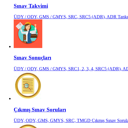
Sınav Takvimi
ÜDY / ODY, GMS / GMYS, SRC, SRC5 (ADR), ADR Tanker, 
Sınav Sonuçları
ÜDY / ODY, GMS / GMYS, SRC1, 2, 3, 4, SRC5 (ADR), AD
Çıkmış Sınav Soruları
ÜDY, ODY, GMS, GMYS, SRC, TMGD Çıkmış Sınav Sorula