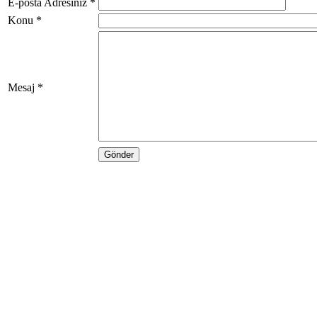
E-posta Adresiniz *
Konu *
Mesaj *
Gönder