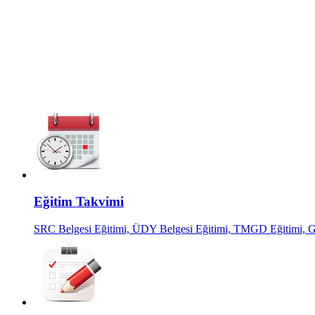
Eğitim Takvimi
SRC Belgesi Eğitimi, ÜDY Belgesi Eğitimi, TMGD Eğitimi