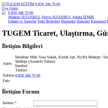
0 850 346 70 60
Üye Girişi
0 850 346 70 60
Maltepe İSTANBUL
Florya İSTANBUL
Aliağa İZMİR
Eğitim ve Sınavlar
Yetki Belgeleri
Hizmetler
Haberler
Kurumsal
TUGEM Ticaret, Ulaştırma, Güm
İletişim Bilgileri
İdealtepe Mah, Yasa Sokak, Kostik Apt. No:8A Maltepe / İst
Maltepe (Anadolu Yakası)
Adres
İstanbul
Türkiye
Telefon
0 850 346 70 60
Faks
İletişim Formu
İsminiz *