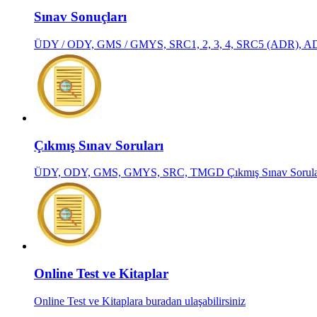
Sınav Sonuçları
ÜDY / ODY, GMS / GMYS, SRC1, 2, 3, 4, SRC5 (ADR), AD
Çıkmış Sınav Soruları
ÜDY, ODY, GMS, GMYS, SRC, TMGD Çıkmış Sınav Sorula
Online Test ve Kitaplar
Online Test ve Kitaplara buradan ulaşabilirsiniz