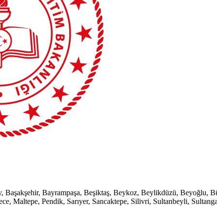
rköy, Başakşehir, Bayrampaşa, Beşiktaş, Beykoz, Beylikdüzü, Beyoğlu, 
Maltepe, Pendik, Sarıyer, Sancaktepe, Silivri, Sultanbeyli, Sultangaz