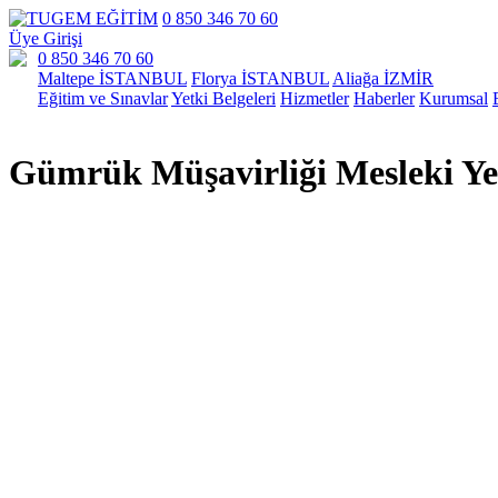
0 850 346 70 60
Üye Girişi
0 850 346 70 60
Maltepe İSTANBUL
Florya İSTANBUL
Aliağa İZMİR
Eğitim ve Sınavlar
Yetki Belgeleri
Hizmetler
Haberler
Kurumsal
Gümrük Müşavirliği Mesleki Yet