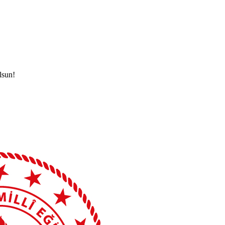
lsun!