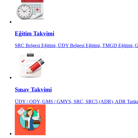
Eğitim Takvimi
SRC Belgesi Eğitimi, ÜDY Belgesi Eğitimi, TMGD Eğitimi
Sınav Takvimi
ÜDY / ODY, GMS / GMYS, SRC, SRC5 (ADR), ADR Tanker, 