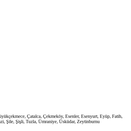
Büyükçekmece, Çatalca, Çekmeköy, Esenler, Esenyurt, Eyüp, Fatih,
i, Şile, Şişli, Tuzla, Ümraniye, Üsküdar, Zeytinburnu