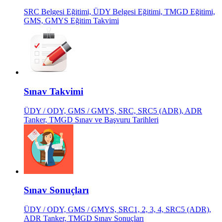
SRC Belgesi Eğitimi, ÜDY Belgesi Eğitimi, TMGD Eğitimi,
GMS, GMYS Eğitim Takvimi
Sınav Takvimi
ÜDY / ODY, GMS / GMYS, SRC, SRC5 (ADR), ADR
Tanker, TMGD Sınav ve Başvuru Tarihleri
Sınav Sonuçları
ÜDY / ODY, GMS / GMYS, SRC1, 2, 3, 4, SRC5 (ADR),
ADR Tanker, TMGD Sınav Sonuçları