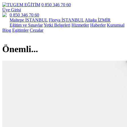
0 850 346 70 60
Üye Girişi
0 850 346 70 60
Maltepe İSTANBUL
Florya İSTANBUL
Aliağa İZMİR
Eğitim ve Sınavlar
Yetki Belgeleri
Hizmetler
Haberler
Kurumsal
Blog
Egitimler
Cezalar
Önemli...