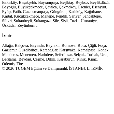
Bakırköy, Başakşehir, Bayrampaşa, Beşiktaş, Beykoz, Beylikdüzü,
Beyoğlu, Büyükçekmece, Çatalca, Çekmeköy, Esenler, Esenyurt,
Eyüp, Fatih, Gaziosmanpaşa, Güngören, Kadıköy, Kağıthane,
Kartal, Küçükçekmece, Maltepe, Pendik, Sarıyer, Sancaktepe,
Silivri, Sultanbeyli, Sultangazi, Şile, Şişli, Tuzla, Ümraniye,
Üsküdar, Zeytinburnu
İzmir
Aliağa, Balçova, Bayındır, Bayraklı, Bornova, Buca, Çiğli, Foça,
Gaziemir, Güzelbahçe, Karabağlar, Karşıyaka, Kemalpaşa, Konak,
Menderes, Menemen, Narlıdere, Seferihisar, Selçuk, Torbalı, Urla,
Bergama, Beydağ, Çeşme, Dikili, Karaburun, Kınık, Kiraz,
Ödemiş, Tire
© 2026 TUGEM Eğitim ve Danışmanlık İSTANBUL, İZMİR