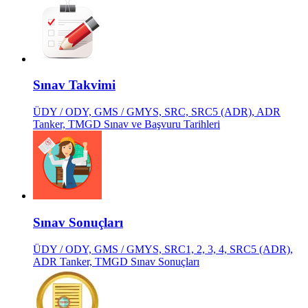
Sınav Takvimi
ÜDY / ODY, GMS / GMYS, SRC, SRC5 (ADR), ADR
Tanker, TMGD Sınav ve Başvuru Tarihleri
Sınav Sonuçları
ÜDY / ODY, GMS / GMYS, SRC1, 2, 3, 4, SRC5 (ADR),
ADR Tanker, TMGD Sınav Sonuçları