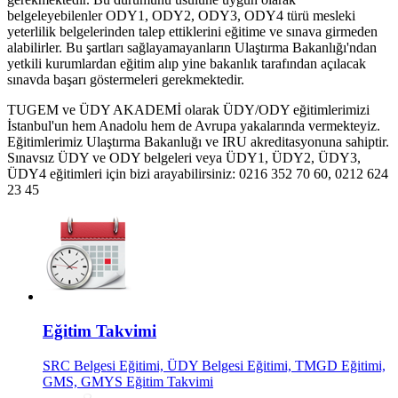
belgeleyebilenler ODY1, ODY2, ODY3, ODY4 türü mesleki
yeterlilik belgelerinden talep ettiklerini eğitime ve sınava girmeden
alabilirler. Bu şartları sağlayamayanların Ulaştırma Bakanlığı'ndan
yetkili kurumlardan eğitim alıp yine bakanlık tarafından açılacak
sınavda başarı göstermeleri gerekmektedir.
TUGEM ve ÜDY AKADEMİ olarak ÜDY/ODY eğitimlerimizi
İstanbul'un hem Anadolu hem de Avrupa yakalarında vermekteyiz.
Eğitimlerimiz Ulaştırma Bakanluğı ve IRU akreditasyonuna sahiptir.
Sınavsız ÜDY ve ODY belgeleri veya ÜDY1, ÜDY2, ÜDY3,
ÜDY4 eğitimleri için bizi arayabilirsiniz: 0216 352 70 60, 0212 624
23 45
Eğitim Takvimi
SRC Belgesi Eğitimi, ÜDY Belgesi Eğitimi, TMGD Eğitimi,
GMS, GMYS Eğitim Takvimi