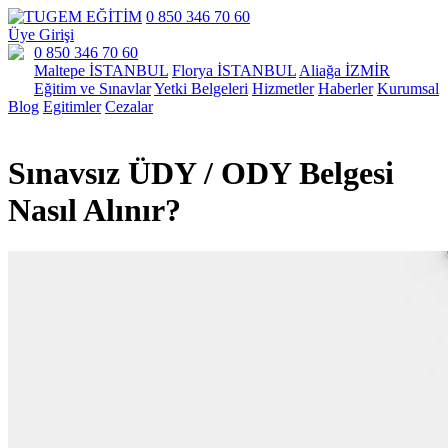
0 850 346 70 60
Üye Girişi
0 850 346 70 60
Maltepe İSTANBUL
Florya İSTANBUL
Aliağa İZMİR
Eğitim ve Sınavlar
Yetki Belgeleri
Hizmetler
Haberler
Kurumsal
Blog
Egitimler
Cezalar
Sınavsız ÜDY / ODY Belgesi
Nasıl Alınır?