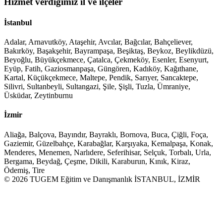
Hizmet verdiğimiz il ve ilçeler
İstanbul
Adalar, Arnavutköy, Ataşehir, Avcılar, Bağcılar, Bahçeliever,
Bakırköy, Başakşehir, Bayrampaşa, Beşiktaş, Beykoz, Beylikdüzü,
Beyoğlu, Büyükçekmece, Çatalca, Çekmeköy, Esenler, Esenyurt,
Eyüp, Fatih, Gaziosmanpaşa, Güngören, Kadıköy, Kağıthane,
Kartal, Küçükçekmece, Maltepe, Pendik, Sarıyer, Sancaktepe,
Silivri, Sultanbeyli, Sultangazi, Şile, Şişli, Tuzla, Ümraniye,
Üsküdar, Zeytinburnu
İzmir
Aliağa, Balçova, Bayındır, Bayraklı, Bornova, Buca, Çiğli, Foça,
Gaziemir, Güzelbahçe, Karabağlar, Karşıyaka, Kemalpaşa, Konak,
Menderes, Menemen, Narlıdere, Seferihisar, Selçuk, Torbalı, Urla,
Bergama, Beydağ, Çeşme, Dikili, Karaburun, Kınık, Kiraz,
Ödemiş, Tire
© 2026 TUGEM Eğitim ve Danışmanlık İSTANBUL, İZMİR