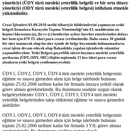
yöneticiyi (ÜDY türü mesleki yeterlilik belgeli) ve bir orta düzey
yöneticiyi (ODY türü mesleki yeterlilik belgesi) istihdam etmekle
yükümlüdür.
Cezai İşlemleri 01.09.2010 tarihi itibariyle bildirimlerini yapmayan yetki
belgeli firmalara Karayolu Taşıma Yönetmeliği'nin 43. maddesinin on
beşinci fıkrasının (a), (b) ve (c) bentlerine aykırı hareket etmelerinden dolayı
her bent için 679 TL idari para cezası verilmektedir. Daha sonra 30 günlük
bir süre tanınacak olup bu süre içinde de belge beyanında bulunamazlarsa
cezai işlem devam edecek olup Bakanlıkla yapılan işlemlerde sıkıntılar
yaşanabilecektir. Yetki Belgesi geçerlilik süresi boyunca mesleki yeterlilik
şartlarına (ÜDY, ODY, SRC) ilişkin toplamda 15 kez idari para cezası
alanların yetki belgesi yenilenmeyecektir.
ÜDY1, ÜDY2, ÜDY3, ÜDY4 türü mesleki yeterlilik belgesinin
eğitime ve sınava girmeden alımı için belge talebinde bulunan
kişinin 25.02.2006 tarihine kadar bir firmada imzaya yetkili olarak
görev alması gerekmektedir. Bu durumunu usulüne uygun olarak
belgeleyebilenler ÜDY1, ÜDY2, ÜDY3, ÜDY4 türü mesleki
yeterlilik belgelerinden talep ettiklerini eğitime ve sınava girmeden
alabilirler.
ODY1, ODY2, ODY3, ODY4 türü mesleki yeterlilik belgesinin
eğitime ve sınava girmeden alımı için belge talebinde bulunan
kişinin 25.02.2006 tarihine kadar bir firmada 3 YIL görev alması
gerekmektedir. Bu durumunu usulüne uygun olarak