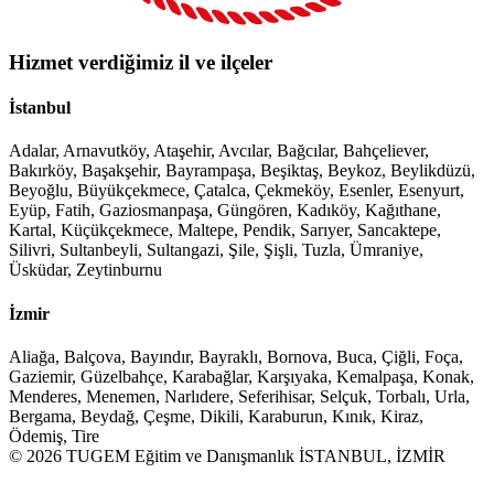
Hizmet verdiğimiz il ve ilçeler
İstanbul
Adalar, Arnavutköy, Ataşehir, Avcılar, Bağcılar, Bahçeliever,
Bakırköy, Başakşehir, Bayrampaşa, Beşiktaş, Beykoz, Beylikdüzü,
Beyoğlu, Büyükçekmece, Çatalca, Çekmeköy, Esenler, Esenyurt,
Eyüp, Fatih, Gaziosmanpaşa, Güngören, Kadıköy, Kağıthane,
Kartal, Küçükçekmece, Maltepe, Pendik, Sarıyer, Sancaktepe,
Silivri, Sultanbeyli, Sultangazi, Şile, Şişli, Tuzla, Ümraniye,
Üsküdar, Zeytinburnu
İzmir
Aliağa, Balçova, Bayındır, Bayraklı, Bornova, Buca, Çiğli, Foça,
Gaziemir, Güzelbahçe, Karabağlar, Karşıyaka, Kemalpaşa, Konak,
Menderes, Menemen, Narlıdere, Seferihisar, Selçuk, Torbalı, Urla,
Bergama, Beydağ, Çeşme, Dikili, Karaburun, Kınık, Kiraz,
Ödemiş, Tire
© 2026 TUGEM Eğitim ve Danışmanlık İSTANBUL, İZMİR