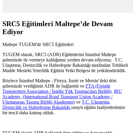
SRC5 Eğitimleri Maltepe’de Devam
Ediyor
Maltepe TUGEM'de SRC5 Eğitimleri
TUGEM olarak, SRC5 (ADR) Eğitimlerini İstanbul Maltepe
şubemizde de vermeye kaldığımız yerden devam ediyoruz. T.C.
Ulaştırma, Denizcilik ve Haberleşme Bakanlığı tarafından Tehlikeli
Madde Mesleki Yeterlilik Eğitimi Yetki Belgesi ile yetkilendirildik.
Böylece İstanbul Maltepe - Florya, İzmir ve Mersin’deki dört
şubemizde verdiğimiz ADR ile bağlantılı ve
FTA (Freight
Transporters Association / İngiliz Yük Taşımacıları Birliği)
,
IRU
Academy (International Road Transport Union Academy /
Uluslararası Taşıma Birliği Akademisi)
ve
T.C. Ulaştırma,
Denizcilik ve Haberleşme Bakanlığı
onaylı eğitim faaliyetlerimize
bir tescil daha katmış olduk.
TUGEM olarak ADR bağlantılı tüm eğitim ve danışmanlık