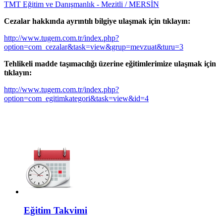
TMT Eğitim ve Danışmanlık - Mezitli / MERSİN
Cezalar hakkında ayrıntılı bilgiye ulaşmak için tıklayın:
http://www.tugem.com.tr/index.php?
option=com_cezalar&task=view&grup=mevzuat&turu=3
Tehlikeli madde taşımacılığı üzerine eğitimlerimize ulaşmak için
tıklayın:
http://www.tugem.com.tr/index.php?
option=com_egitimkategori&task=view&id=4
Eğitim Takvimi