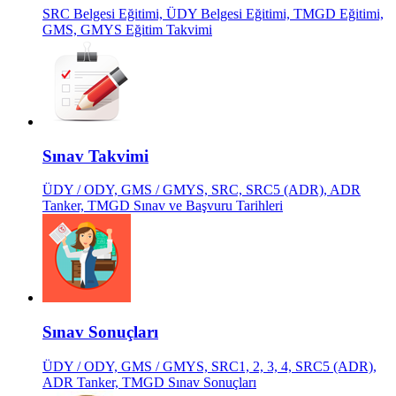
SRC Belgesi Eğitimi, ÜDY Belgesi Eğitimi, TMGD Eğitimi,
GMS, GMYS Eğitim Takvimi
Sınav Takvimi
ÜDY / ODY, GMS / GMYS, SRC, SRC5 (ADR), ADR
Tanker, TMGD Sınav ve Başvuru Tarihleri
Sınav Sonuçları
ÜDY / ODY, GMS / GMYS, SRC1, 2, 3, 4, SRC5 (ADR),
ADR Tanker, TMGD Sınav Sonuçları