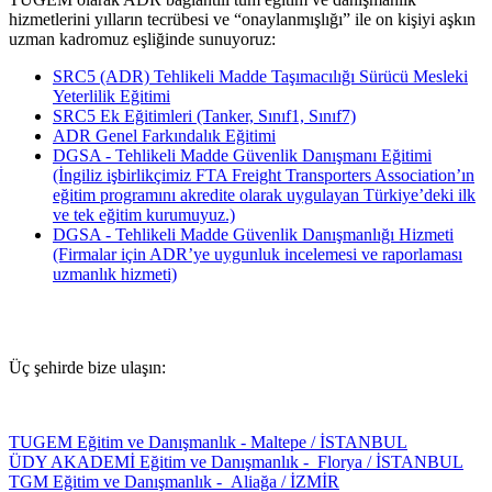
hizmetlerini yılların tecrübesi ve “onaylanmışlığı” ile on kişiyi aşkın
uzman kadromuz eşliğinde sunuyoruz:
SRC5 (ADR) Tehlikeli Madde Taşımacılığı Sürücü Mesleki
Yeterlilik Eğitimi
SRC5 Ek Eğitimleri (Tanker, Sınıf1, Sınıf7)
ADR Genel Farkındalık Eğitimi
DGSA - Tehlikeli Madde Güvenlik Danışmanı Eğitimi
(İngiliz işbirlikçimiz FTA Freight Transporters Association’ın
eğitim programını akredite olarak uygulayan Türkiye’deki ilk
ve tek eğitim kurumuyuz.)
DGSA - Tehlikeli Madde Güvenlik Danışmanlığı Hizmeti
(Firmalar için ADR’ye uygunluk incelemesi ve raporlaması
uzmanlık hizmeti)
Üç şehirde bize ulaşın:
TUGEM Eğitim ve Danışmanlık - Maltepe / İSTANBUL
ÜDY AKADEMİ Eğitim ve Danışmanlık - Florya / İSTANBUL
TGM Eğitim ve Danışmanlık - Aliağa / İZMİR