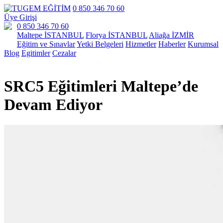
0 850 346 70 60
Üye Girişi
0 850 346 70 60
Maltepe İSTANBUL
Florya İSTANBUL
Aliağa İZMİR
Eğitim ve Sınavlar
Yetki Belgeleri
Hizmetler
Haberler
Kurumsal
Blog
Egitimler
Cezalar
SRC5 Eğitimleri Maltepe’de
Devam Ediyor