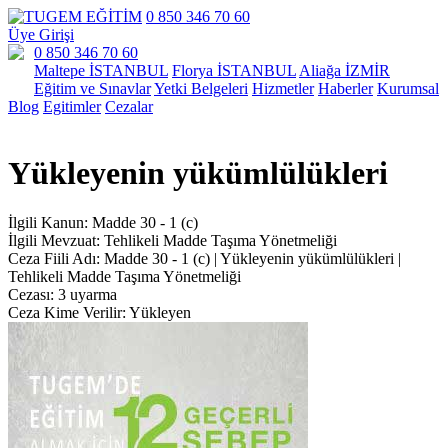
0 850 346 70 60
Üye Girişi
0 850 346 70 60
Maltepe İSTANBUL
Florya İSTANBUL
Aliağa İZMİR
Eğitim ve Sınavlar
Yetki Belgeleri
Hizmetler
Haberler
Kurumsal
Blog
Egitimler
Cezalar
Yükleyenin yükümlülükleri
İlgili Kanun:
Madde 30 - 1 (c)
İlgili Mevzuat:
Tehlikeli Madde Taşıma Yönetmeliği
Ceza Fiili Adı:
Madde 30 - 1 (c) | Yükleyenin yükümlülükleri |
Tehlikeli Madde Taşıma Yönetmeliği
Cezası:
3 uyarma
Ceza Kime Verilir:
Yükleyen