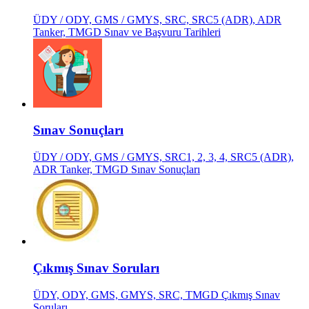
ÜDY / ODY, GMS / GMYS, SRC, SRC5 (ADR), ADR
Tanker, TMGD Sınav ve Başvuru Tarihleri
Sınav Sonuçları
ÜDY / ODY, GMS / GMYS, SRC1, 2, 3, 4, SRC5 (ADR),
ADR Tanker, TMGD Sınav Sonuçları
Çıkmış Sınav Soruları
ÜDY, ODY, GMS, GMYS, SRC, TMGD Çıkmış Sınav
Soruları