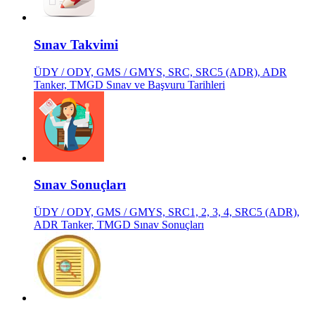
Sınav Takvimi
ÜDY / ODY, GMS / GMYS, SRC, SRC5 (ADR), ADR
Tanker, TMGD Sınav ve Başvuru Tarihleri
Sınav Sonuçları
ÜDY / ODY, GMS / GMYS, SRC1, 2, 3, 4, SRC5 (ADR),
ADR Tanker, TMGD Sınav Sonuçları