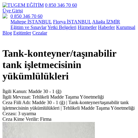
0 850 346 70 60
Üye Girişi
0 850 346 70 60
Maltepe İSTANBUL
Florya İSTANBUL
Aliağa İZMİR
Eğitim ve Sınavlar
Yetki Belgeleri
Hizmetler
Haberler
Kurumsal
Blog
Egitimler
Cezalar
Tank-konteyner/taşınabilir
tank işletmecisinin
yükümlülükleri
İlgili Kanun:
Madde 30 - 1 (ğ)
İlgili Mevzuat:
Tehlikeli Madde Taşıma Yönetmeliği
Ceza Fiili Adı:
Madde 30 - 1 (ğ) | Tank-konteyner/taşınabilir tank
işletmecisinin yükümlülükleri | Tehlikeli Madde Taşıma Yönetmeliği
Cezası:
3 uyarma
Ceza Kime Verilir:
Firma