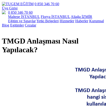
0 850 346 70 60
Üye Girişi
0 850 346 70 60
Maltepe İSTANBUL
Florya İSTANBUL
Aliağa İZMİR
Eğitim ve Sınavlar
Yetki Belgeleri
Hizmetler
Haberler
Kurumsal
Blog
Egitimler
Cezalar
TMGD Anlaşması Nasıl
Yapılacak?