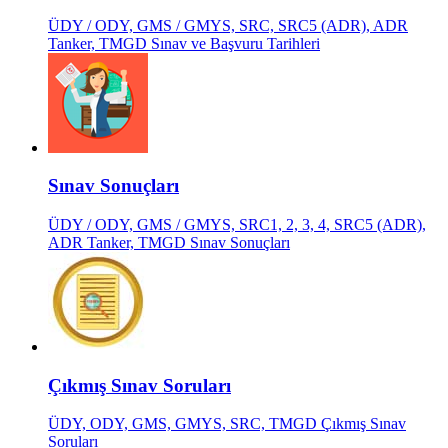
ÜDY / ODY, GMS / GMYS, SRC, SRC5 (ADR), ADR
Tanker, TMGD Sınav ve Başvuru Tarihleri
Sınav Sonuçları
ÜDY / ODY, GMS / GMYS, SRC1, 2, 3, 4, SRC5 (ADR),
ADR Tanker, TMGD Sınav Sonuçları
Çıkmış Sınav Soruları
ÜDY, ODY, GMS, GMYS, SRC, TMGD Çıkmış Sınav
Soruları