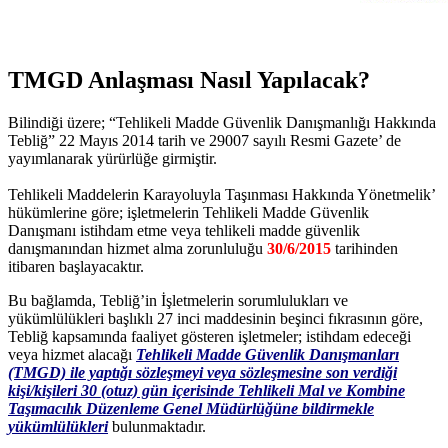
TMGD Anlaşması Nasıl Yapılacak?
Bilindiği üzere; “Tehlikeli Madde Güvenlik Danışmanlığı Hakkında
Tebliğ” 22 Mayıs 2014 tarih ve 29007 sayılı Resmi Gazete’ de
yayımlanarak yürürlüğe girmiştir.
Tehlikeli Maddelerin Karayoluyla Taşınması Hakkında Yönetmelik’
hükümlerine göre; işletmelerin Tehlikeli Madde Güvenlik
Danışmanı istihdam etme veya tehlikeli madde güvenlik
danışmanından hizmet alma zorunluluğu
30/6/2015
tarihinden
itibaren başlayacaktır.
Bu bağlamda, Tebliğ’in İşletmelerin sorumlulukları ve
yükümlülükleri başlıklı 27 inci maddesinin beşinci fıkrasının göre,
Tebliğ kapsamında faaliyet gösteren işletmeler; istihdam edeceği
veya hizmet alacağı
Tehlikeli Madde Güvenlik Danışmanları
(TMGD) ile yaptığı sözleşmeyi veya sözleşmesine son verdiği
kişi/kişileri 30 (otuz) gün içerisinde Tehlikeli Mal ve Kombine
Taşımacılık Düzenleme Genel Müdürlüğüne bildirmekle
yükümlülükleri
bulunmaktadır.