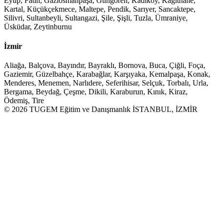
Eyüp, Fatih, Gaziosmanpaşa, Güngören, Kadıköy, Kağıthane,
Kartal, Küçükçekmece, Maltepe, Pendik, Sarıyer, Sancaktepe,
Silivri, Sultanbeyli, Sultangazi, Şile, Şişli, Tuzla, Ümraniye,
Üsküdar, Zeytinburnu
İzmir
Aliağa, Balçova, Bayındır, Bayraklı, Bornova, Buca, Çiğli, Foça,
Gaziemir, Güzelbahçe, Karabağlar, Karşıyaka, Kemalpaşa, Konak,
Menderes, Menemen, Narlıdere, Seferihisar, Selçuk, Torbalı, Urla,
Bergama, Beydağ, Çeşme, Dikili, Karaburun, Kınık, Kiraz,
Ödemiş, Tire
© 2026 TUGEM Eğitim ve Danışmanlık İSTANBUL, İZMİR