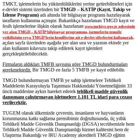
TMKT, işletmelerin bu yükümlülüklerini yerine getirebilmeleri için
e-devlet sistemi üzerinden bir
TMGD – KATİP (Kayıt, Takip ve
İzleme Programı)
adı altında bir bilgisayar programı hazırlayarak
tarafların kullanıma açmıştır. Bakanlıkça hazırlanan TMGD kayıt ve
fesih işlemelerine ilişkin olarak hazırlanan
www.turkiye.gov.tr adresinde
yer alan TMGD – KATİP bilgisayar programına, işetmelerin temsile
yetkilisinin veya TMGD’lerin kendilerine ait e-devlet şifrelerini kullanarak,
açılan sayfa üzerinden aşağıda yer alan sıra ve yazının ekinde yer
alan kullanım kılavuzu takip edilerek kayıt işlemleri
gerçekleştirilebilecektir.
Firmaların aldıkları TMFB sayısına göre TMGD bulundurmaları
gerekmektedir.
Bir TMGD en fazla 5 TMFB ye kayıt edilebilir.
TMGD bulundurmayan TMFB ye sahip işletmelere Tehlikeli
Maddelerin Karayoluyla Taşınması Hakkındaki Yönetmeliğinin 33
üncü maddesine aykırı hareket ederek
tehlikeli madde güvenlik
danışmanı çalıştırmayan işletmelere 1.101 TL idari para cezası
verilecektir.
TUGEM olarak ülkemizde çevrenin, insanların ve hayvanların
korunmasına katkı sağlama prensibimiz doğrultusunda, üç yıllık
Tehlikeli Madde Güvenlik Danışmanlığı (DGSA) tecrübemizle hem
Tehlikeli Madde Güvenlik Danışmanlığı hizmet kalitesini hem de
Ulaştırma Bakanlığı ve IRU Academy akrediteli TMGD eğitim