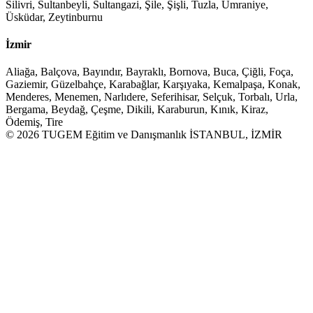
Silivri, Sultanbeyli, Sultangazi, Şile, Şişli, Tuzla, Ümraniye,
Üsküdar, Zeytinburnu
İzmir
Aliağa, Balçova, Bayındır, Bayraklı, Bornova, Buca, Çiğli, Foça,
Gaziemir, Güzelbahçe, Karabağlar, Karşıyaka, Kemalpaşa, Konak,
Menderes, Menemen, Narlıdere, Seferihisar, Selçuk, Torbalı, Urla,
Bergama, Beydağ, Çeşme, Dikili, Karaburun, Kınık, Kiraz,
Ödemiş, Tire
© 2026 TUGEM Eğitim ve Danışmanlık İSTANBUL, İZMİR