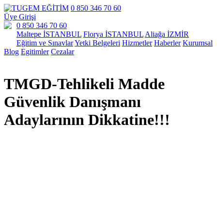
0 850 346 70 60
Üye Girişi
0 850 346 70 60
Maltepe İSTANBUL
Florya İSTANBUL
Aliağa İZMİR
Eğitim ve Sınavlar
Yetki Belgeleri
Hizmetler
Haberler
Kurumsal
Blog
Egitimler
Cezalar
TMGD-Tehlikeli Madde
Güvenlik Danışmanı
Adaylarının Dikkatine!!!