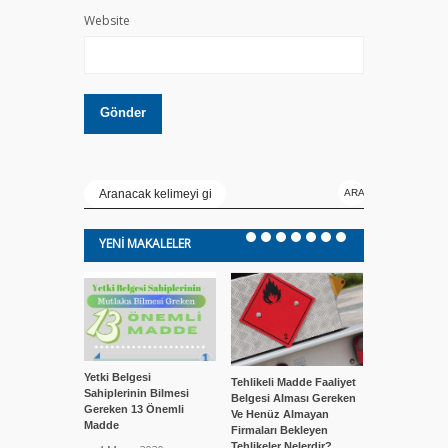
Website
YENI MAKALELER
Yetki Belgesi
Tehlikeli Madde Faaliyet
Tehlikeli Mad
Sahiplerinin Bilmesi
Belgesi Alması Gereken
Belgesi Alan 
Gereken 13 Önemli
Ve Henüz Almayan
Dikkat Etmel
Madde
Firmaları Bekleyen
Hususlar Nel
Tehlikeler Nelerdir?