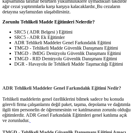
kapsamında taraflar belirtilen yükümlülüklere uymadıkları takdirde
ağır cezai yaptırımlarla karşı karşıya kalacaklardır.
Bu cezaların
detayına sayfamızdan ulaşabilirsiniz.
Zorunlu Tehlikeli Madde Eğitimleri Nelerdir?
SRC5 ( ADR Belgesi ) Eğitimi
SRC5 - ADR Ek Eğitimler
ADR Tehlikeli Maddeler Genel Farkındalık Eğitimi
TMGD - Tehlikeli Madde Güvenlik Danışmanı Eğitimi
TMGD - IMDG Denizyolu Güvenlik Danışmanı Eğitimi
TMGD - RID Demiryolu Güvenlik Danışmanı Eğitimi
DGR - Havayolu ile Tehlikeli Madde Taşımacılığı Eğitimi
ADR Tehlikeli Maddeler Genel Farkındalık Eğitimi Nedir?
Tehlikeli maddelerin genel özelliklerini bilmek sadece bu konuda
görevli firma çalışanlarını değil paket, taşıma, depolama ve dağıtımla
ilgili tüm personelin de öğrenmesinin ve katılmasının zorunlu olduğu
eğitimlerdir. ADR Genel Farkındalık Eğitimleri genel katılıma açık
ve zorunludur.
TMGD - Tehlikeli Madde Güvenlik Danışmanı Eğitimi Amacı