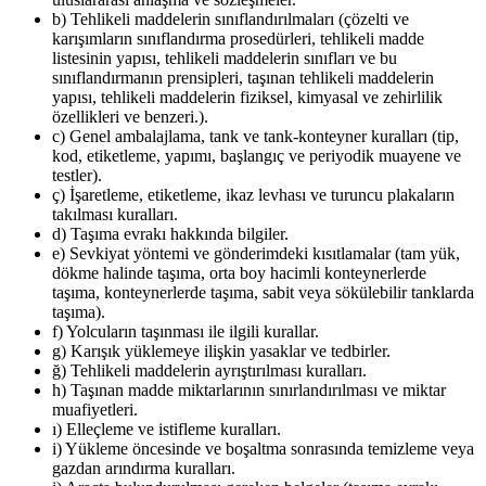
b) Tehlikeli maddelerin sınıflandırılmaları (çözelti ve
karışımların sınıflandırma prosedürleri, tehlikeli madde
listesinin yapısı, tehlikeli maddelerin sınıfları ve bu
sınıflandırmanın prensipleri, taşınan tehlikeli maddelerin
yapısı, tehlikeli maddelerin fiziksel, kimyasal ve zehirlilik
özellikleri ve benzeri.).
c) Genel ambalajlama, tank ve tank-konteyner kuralları (tip,
kod, etiketleme, yapımı, başlangıç ve periyodik muayene ve
testler).
ç) İşaretleme, etiketleme, ikaz levhası ve turuncu plakaların
takılması kuralları.
d) Taşıma evrakı hakkında bilgiler.
e) Sevkiyat yöntemi ve gönderimdeki kısıtlamalar (tam yük,
dökme halinde taşıma, orta boy hacimli konteynerlerde
taşıma, konteynerlerde taşıma, sabit veya sökülebilir tanklarda
taşıma).
f) Yolcuların taşınması ile ilgili kurallar.
g) Karışık yüklemeye ilişkin yasaklar ve tedbirler.
ğ) Tehlikeli maddelerin ayrıştırılması kuralları.
h) Taşınan madde miktarlarının sınırlandırılması ve miktar
muafiyetleri.
ı) Elleçleme ve istifleme kuralları.
i) Yükleme öncesinde ve boşaltma sonrasında temizleme veya
gazdan arındırma kuralları.