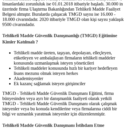
limanlardaki zorunluluk ise 01.01.2018 itibariyle başladı. 30.000 in
üzerinde firma Ulaştırma Bakanlığından Tehlikeli Madde Faaliyet
Belgesi almıştır. Buralarda çalışacak TMGD sayısı ise 16.000 -
18.000 civarındadır. 2020 itibariyle TMGD olan kişi sayısı yaklaşık
9500 civarındadır.
Tehlikeli Madde Güvenlik Danışmanlığı (TMGD) Eğitimine
Kimler Katılmalı ?
Tehlikeli madde üreten, taşıyan, depolayan, elleçleyen,
etiketleyen ve ambalajlayan firmaların tehlikeli maddeler
konusunda uzmanlaşmak isteyen yöneticileri
Tehlikeli maddeler konusunda hızlı bir kariyer hedefleyen
lisans mezunu olmak isteyen herkes
Akademisyenler
Ek kazanç sağlamak isteyen girişimciler
TMGD - Tehlikeli Madde Güvenlik Danışmanı Eğitimi, firma
bünyesinden veya ayrı bir danışmanlık faaliyeti olarak yetkili
TMGD - Tehlikeli Madde Güvenlik Danışmanı olarak çalışmak
isteyenler veya bu konuda kendilerine veya firmalarına ciddi bir
bilgi ve uzmanlık yaratmak isteyenler için düzenlenmiştir.
Tehlikeli Madde Güvenlik Danışmanı İstihdam Etme