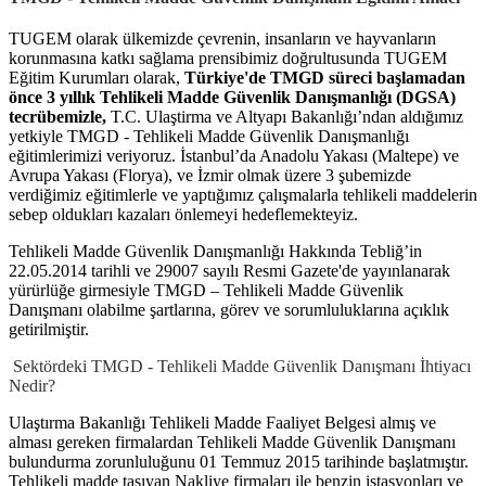
TUGEM olarak ülkemizde çevrenin, insanların ve hayvanların
korunmasına katkı sağlama prensibimiz doğrultusunda TUGEM
Eğitim Kurumları olarak,
Türkiye'de TMGD süreci başlamadan
önce 3 yıllık Tehlikeli Madde Güvenlik Danışmanlığı (DGSA)
tecrübemizle,
T.C. Ulaştirma ve Altyapı Bakanlığı’ndan aldığımız
yetkiyle TMGD - Tehlikeli Madde Güvenlik Danışmanlığı
eğitimlerimizi veriyoruz. İstanbul’da Anadolu Yakası (Maltepe) ve
Avrupa Yakası (Florya), ve İzmir olmak üzere 3 şubemizde
verdiğimiz eğitimlerle ve yaptığımız çalışmalarla tehlikeli maddelerin
sebep oldukları kazaları önlemeyi hedeflemekteyiz.
Tehlikeli Madde Güvenlik Danışmanlığı Hakkında Tebliğ’in
22.05.2014 tarihli ve 29007 sayılı Resmi Gazete'de yayınlanarak
yürürlüğe girmesiyle TMGD – Tehlikeli Madde Güvenlik
Danışmanı olabilme şartlarına, görev ve sorumluluklarına açıklık
getirilmiştir.
Sektördeki TMGD - Tehlikeli Madde Güvenlik Danışmanı İhtiyacı
Nedir?
Ulaştırma Bakanlığı Tehlikeli Madde Faaliyet Belgesi almış ve
alması gereken firmalardan Tehlikeli Madde Güvenlik Danışmanı
bulundurma zorunluluğunu 01 Temmuz 2015 tarihinde başlatmıştır.
Tehlikeli madde taşıyan Nakliye firmaları ile benzin istasyonları ve