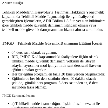
Zorunluluğu
Tehlikeli Maddelerin Karayoluyla Taşınması Hakkında Yönetmelik
kapsamında Tehlikeli Madde Taşımacılığı ile ilgili faaliyetleri
gerçekleştiren işletmelerin, ADR Bölüm 1.8.3’te yer alan hükümlere
göre tehlikeli madde güvenlik danışmanı istihdam etmesi veya
tehlikeli madde güvenlik danışmanından hizmet alması zorunludur.
TMGD - Tehlikeli Madde Güvenlik Danışmanı Eğitimi İçeriği
64 ders saati olarak uygulanır.
RID, IMDG Kod kapsamındaki faaliyetlere ilişkin olarak
tehlikeli madde güvenlik danışmanı yetkisini de isteyen
adaylar, ayrıca her mod için yirmibir saat ders saati ilaveten
eğitim almaları gerekir.
Her bir eğitim programı en fazla 20 kursiyerden oluşmaktadır.
Eğitimlerde her bir ders saatinin süresi 50 dakika olacak
şekilde, günlük ders programı 3 ders saatinden az, 8 ders
saatinden fazla olamaz.
TMGD Eğitim müfredatı:
a) Tehlikeli madde taşımacılığına ilişkin ulusal mevzuat ile
uluslararası anlaşma ve sözleşmeler.