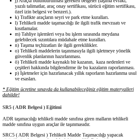
j) Araçta bulundurulması gereken belgeler (taşıma evrakı,
yazılı talimatlar, araç onay sertifikası, sürücü eğitim sertifikası,
özel izin belgesi ve benzeri.).
k) Trafikte araçların seyri ve park etme kuralları.
l) Tehlikeli madde taşımacılığı ile ilgili trafik mevzuatı ve
kısıtlamalar.
m) Tahliye işlemleri veya bu işlem sırasında meydana
gelebilecek sızıntılara müdahale etme kuralları.
n) Taşıma teçhizatları ile ilgili gereklilikler.
o) Tehlikeli maddelerin taşınmasıyla ilgili işletmeye yönelik
güvenlik planlarının hazırlanması.
ö) Tehlikeli madde kaynaklı bir kazanın, kaza nedenleri ve
çeşitleri hakkında bilgilendirme ile bu kazaların raporlanması.
p) İşletmeler için hazırlanacak yıllık raporların hazırlanma usul
ve esasları.
*
Eğitim ücretine sınavda da kullanabileceğiniz eğitim materyalleri
dahildir!
SR5 ( ADR Belgesi ) Eğitimi
ADR taşımacılığı tehlikeli madde sınıfına giren malların tehlikeli
madde sınıfına uygun araçlar ile taşınmasıdır.
SRC5 ( ADR Belgesi ) Tehlikeli Madde Taşımacılığı yapacak