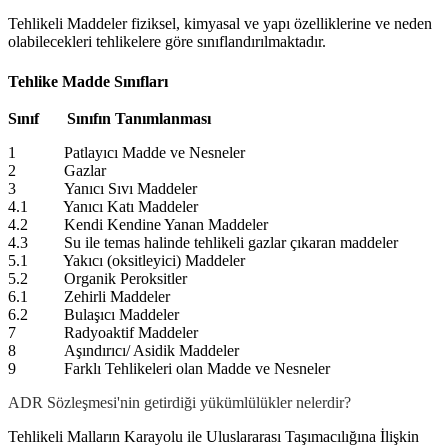
Tehlikeli Maddeler fiziksel, kimyasal ve yapı özelliklerine ve neden
olabilecekleri tehlikelere göre sınıflandırılmaktadır.
Tehlike Madde Sınıfları
Sınıf Sınıfın Tanımlanması
1 Patlayıcı Madde ve Nesneler
2 Gazlar
3 Yanıcı Sıvı Maddeler
4.1 Yanıcı Katı Maddeler
4.2 Kendi Kendine Yanan Maddeler
4.3 Su ile temas halinde tehlikeli gazlar çıkaran maddeler
5.1 Yakıcı (oksitleyici) Maddeler
5.2 Organik Peroksitler
6.1 Zehirli Maddeler
6.2 Bulaşıcı Maddeler
7 Radyoaktif Maddeler
8 Aşındırıcı/ Asidik Maddeler
9 Farklı Tehlikeleri olan Madde ve Nesneler
ADR Sözleşmesi'nin getirdiği yükümlülükler nelerdir?
Tehlikeli Malların Karayolu ile Uluslararası Taşımacılığına İlişkin