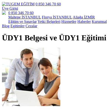
0 850 346 70 60
Üye Girişi
0 850 346 70 60
Maltepe İSTANBUL
Florya İSTANBUL
Aliağa İZMİR
Eğitim ve Sınavlar
Yetki Belgeleri
Hizmetler
Haberler
Kurumsal
Blog
Egitimler
Cezalar
ÜDY1 Belgesi ve ÜDY1 Eğitimi