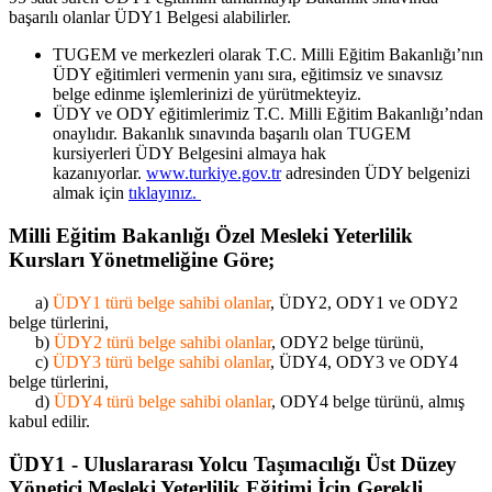
başarılı olanlar ÜDY1 Belgesi alabilirler.
TUGEM ve merkezleri olarak T.C. Milli Eğitim Bakanlığı’nın
ÜDY eğitimleri vermenin yanı sıra, eğitimsiz ve sınavsız
belge edinme işlemlerinizi de yürütmekteyiz.
ÜDY ve ODY eğitimlerimiz T.C. Milli Eğitim Bakanlığı’ndan
onaylıdır. Bakanlık sınavında başarılı olan TUGEM
kursiyerleri ÜDY Belgesini almaya hak
kazanıyorlar.
www.turkiye.gov.tr
adresinden ÜDY belgenizi
almak için
tıklayınız.
Milli Eğitim Bakanlığı Özel Mesleki Yeterlilik
Kursları Yönetmeliğine Göre;
a)
ÜDY1 türü belge sahibi olanlar
, ÜDY2, ODY1 ve ODY2
belge türlerini,
b)
ÜDY2 türü belge sahibi olanlar
, ODY2 belge türünü,
c)
ÜDY3 türü belge sahibi olanlar
, ÜDY4, ODY3 ve ODY4
belge türlerini,
d)
ÜDY4 türü belge sahibi olanlar
, ODY4 belge türünü, almış
kabul edilir.
ÜDY1 - Uluslararası Yolcu Taşımacılığı Üst Düzey
Yönetici Mesleki Yeterlilik Eğitimi İçin Gerekli