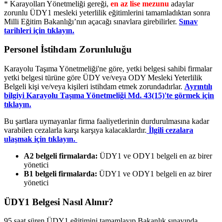
* Karayolları Yönetmeliği gereği,
en az lise mezunu
adaylar
zorunlu ÜDY1 mesleki yeterlilik eğitimlerini tamamladıktan sonra
Milli Eğitim Bakanlığı’nın açacağı sınavlara girebilirler.
Sınav
tarihleri için tıklayın.
Personel İstihdam Zorunluluğu
Karayolu Taşıma Yönetmeliği'ne göre, yetki belgesi sahibi firmalar
yetki belgesi türüne göre ÜDY ve/veya ODY Mesleki Yeterlilik
Belgeli kişi ve/veya kişileri istihdam etmek zorundadırlar.
Ayrıntılı
bilgiyi Karayolu Taşıma Yönetmeliği Md. 43(15)'te görmek için
tıklayın.
Bu şartlara uymayanlar firma faaliyetlerinin durdurulmasına kadar
varabilen cezalarla karşı karşıya kalacaklardır.
İlgili cezalara
ulaşmak için tıklayın.
A2 belgeli firmalarda:
ÜDY1 ve ODY1 belgeli en az birer
yönetici
B1 belgeli firmalarda:
ÜDY1 ve ODY1 belgeli en az birer
yönetici
ÜDY1 Belgesi Nasıl Alınır?
95 saat süren ÜDY1 eğitimini tamamlayıp Bakanlık sınavında