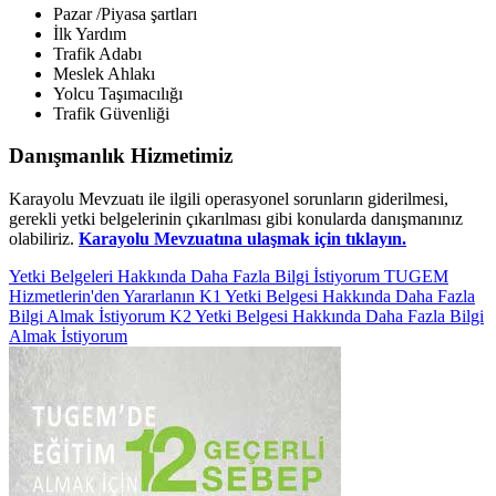
Pazar /Piyasa şartları
İlk Yardım
Trafik Adabı
Meslek Ahlakı
Yolcu Taşımacılığı
Trafik Güvenliği
Danışmanlık Hizmetimiz
Karayolu Mevzuatı ile ilgili operasyonel sorunların giderilmesi,
gerekli yetki belgelerinin çıkarılması gibi konularda danışmanınız
olabiliriz.
Karayolu Mevzuatına ulaşmak için tıklayın.
Yetki Belgeleri Hakkında Daha Fazla Bilgi İstiyorum
TUGEM
Hizmetlerin'den Yararlanın
K1 Yetki Belgesi Hakkında Daha Fazla
Bilgi Almak İstiyorum
K2 Yetki Belgesi Hakkında Daha Fazla Bilgi
Almak İstiyorum