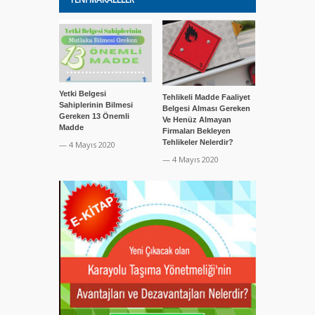
Yetki Belgesi
Tehlikeli Madde Faaliyet
Tehlikeli Mad
Sahiplerinin Bilmesi
Belgesi Alması Gereken
Belgesi Alan 
Gereken 13 Önemli
Ve Henüz Almayan
Dikkat Etmel
Madde
Firmaları Bekleyen
Hususlar Nel
Tehlikeler Nelerdir?
— 4 Mayıs 2020
— 4 Mayıs 20
— 4 Mayıs 2020