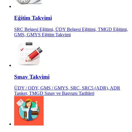
Eğitim Takvimi
SRC Belgesi Eğitimi, ÜDY Belgesi Eğitimi, TMGD Eğitimi,
GMS, GMYS Eğitim Takvimi
Sınav Takvimi
ÜDY / ODY, GMS / GMYS, SRC, SRC5 (ADR), ADR
Tanker, TMGD Sınav ve Başvuru Tarihleri