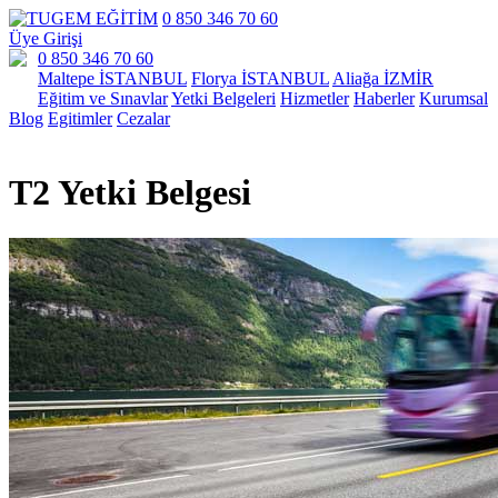
0 850 346 70 60
Üye Girişi
0 850 346 70 60
Maltepe İSTANBUL
Florya İSTANBUL
Aliağa İZMİR
Eğitim ve Sınavlar
Yetki Belgeleri
Hizmetler
Haberler
Kurumsal
Blog
Egitimler
Cezalar
T2 Yetki Belgesi