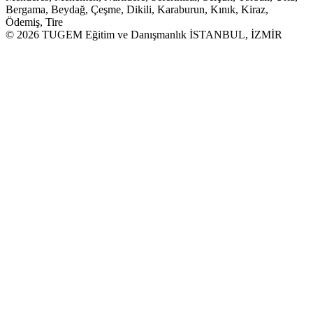
Bergama, Beydağ, Çeşme, Dikili, Karaburun, Kınık, Kiraz,
Ödemiş, Tire
© 2026 TUGEM Eğitim ve Danışmanlık İSTANBUL, İZMİR