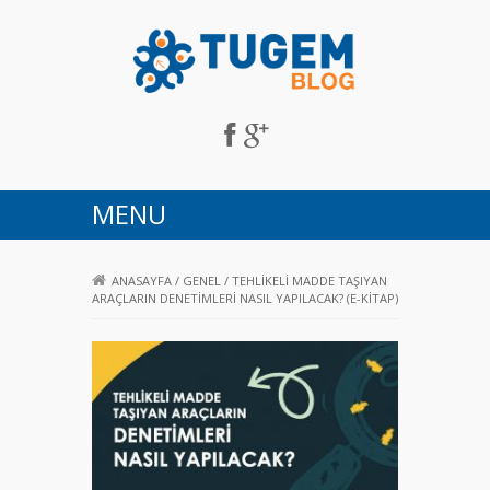
Tugem Blog
MENU
ANASAYFA
/
GENEL
/
TEHLIKELI MADDE TAŞIYAN
ARAÇLARIN DENETIMLERI NASIL YAPILACAK? (E-KITAP)