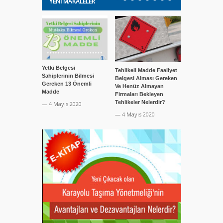
YENI MAKALELER
Yetki Belgesi
Tehlikeli Madde Faaliyet
Tehlikeli Mad
Sahiplerinin Bilmesi
Belgesi Alması Gereken
Belgesi Alan 
Gereken 13 Önemli
Ve Henüz Almayan
Dikkat Etmel
Madde
Firmaları Bekleyen
Hususlar Nel
Tehlikeler Nelerdir?
— 4 Mayıs 2020
— 4 Mayıs 20
— 4 Mayıs 2020